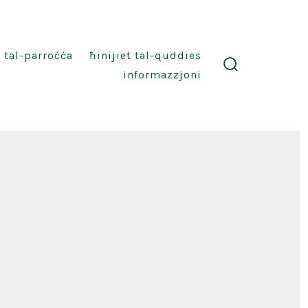
i tal-parroċċa
ħinijiet tal-quddies
informazzjoni
search
toggle
on
Corpus
hristi