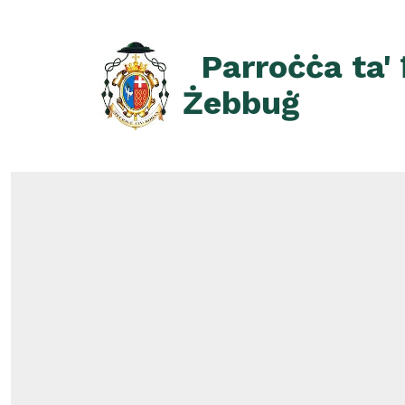
Skip
to
Parroċċa ta'
content
Żebbuġ