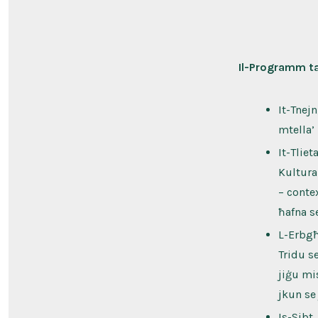
Il-Programm ta
It-Tnej
mtella’
It-Tlie
Kultural
– contex
ħafna s
L-Erbgħ
Tridu s
jiġu mi
jkun se 
Is-Sibt