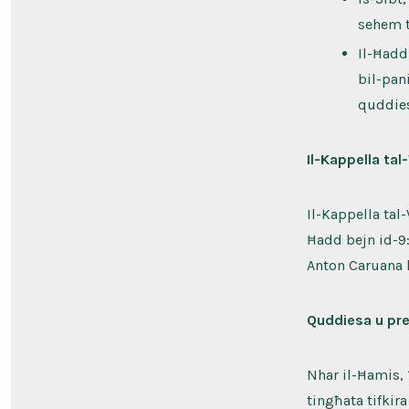
sehem t
Il-Ħadd
bil-pan
quddies
Il-Kappella tal
Il-Kappella tal
Ħadd bejn id-9
Anton Caruana l
Quddiesa u pre
Nhar il-Ħamis, 
tingħata tifkir