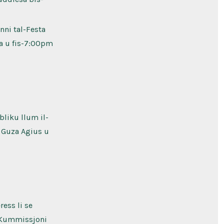
nni tal-Festa
a u fis-7:00pm
bliku llum il-
 Guza Agius u
ress li se
ll-Kummissjoni