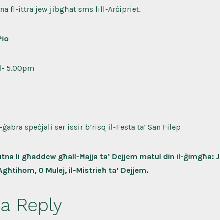
na fl-ittra jew jibgħat sms lill-Arċipriet.
Pio
il- 5.00pm
ġabra speċjali ser issir b’risq il-Festa ta’ San Filep
utna li għaddew għall-Ħajja ta’ Dejjem matul din il-ġimgħa: 
Agħtihom, O Mulej, il-Mistrieħ ta’ Dejjem.
a Reply