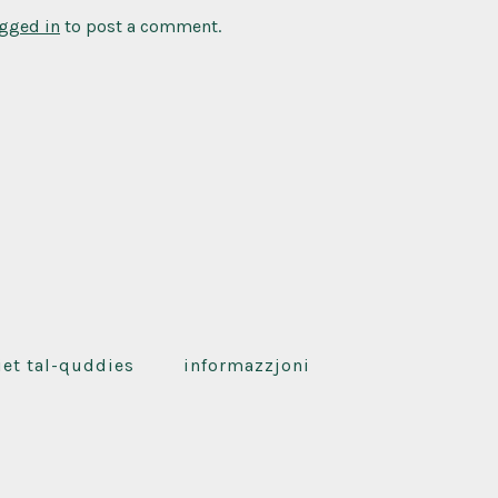
gged in
to post a comment.
iet tal-quddies
informazzjoni