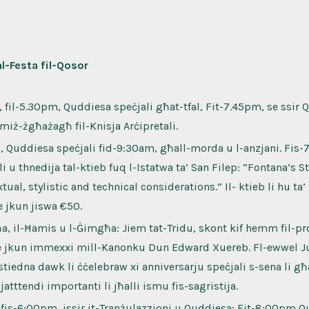
l-Festa fil-Qosor
n, fil-5.30pm, Quddiesa speċjali għat-tfal, Fit-7.45pm, se ssir
 miż-żgħażagħ fil-Knisja Arċipretali.
ta, Quddiesa speċjali fid-9:30am, għall-morda u l-anzjani. Fis-
i u thnedija tal-ktieb fuq l-Istatwa ta’ San Filep: “Fontana’s St
tual, stylistic and technical considerations.” Il- ktieb li hu ta’ 
e jkun jiswa €50.
a, il-Ħamis u l-Ġimgħa: Jiem tat-Tridu, skont kif hemm fil-p
e jkun immexxi mill-Kanonku Dun Edward Xuereb. Fl-ewwel Ju
stiedna dawk li ċċelebraw xi anniversarju speċjali s-sena li għ
jatttendi importanti li jħalli ismu fis-sagristija.
, fis-6:00pm, issir it-Tranżulazzjoni u Quddiesa; Fit-8:00pm Q