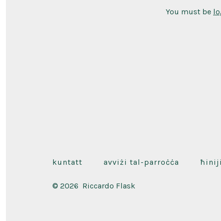
You must be
lo
kuntatt
avviżi tal-parroċċa
ħinij
© 2026
Riccardo Flask