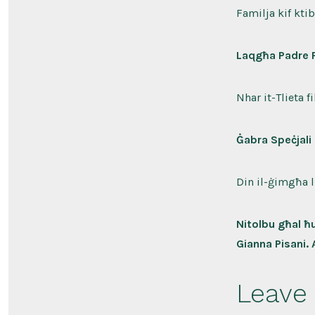
Familja kif ktib
Laqgħa Padre 
Nhar it-Tlieta f
Ġabra Speċjali
Din il-ġimgħa l-
Nitolbu għal ħ
Gianna Pisani. 
Leave 