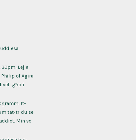
 Quddiesa
7:30pm, Lejla
 Philip of Agira
livell għoli
rogramm. It-
m tat-tridu se
addiet. Min se
uddiesa bis-