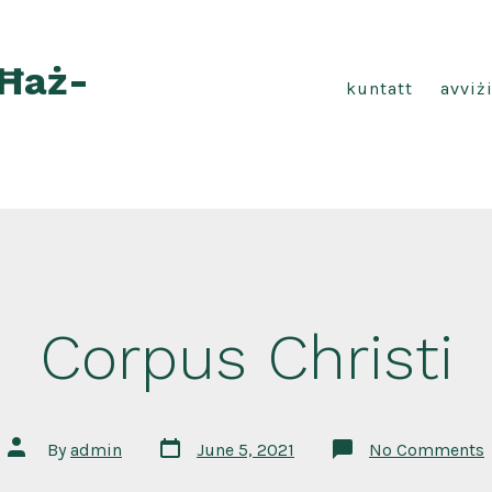
 Ħaż-
kuntatt
avviż
Corpus Christi
Post
Post
By
admin
June 5, 2021
No Comments
date
author
C