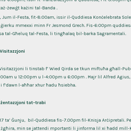
aż-żewġt każini tal-Banda .
, Jum il-Festa, fit-8:00am, issir il-Quddiesa Konċelebrata Sole
iġierku mmexxi minn Fr Jesmond Grech. Fis-6:00pm quddies
a tal-Għeluq tal-Festa, li tingħalaq bil-barka Sagramentali.
-Visitazzjoni
-Visitazzjoni li tinstab f’ Wied Qirda se tkun miftuħa għall-Pub
:00am u 12:00pm u l-4:00pm u 6:00pm . Ħajr lil Alfred Agius,
i f’dawn l-aħħar xhur ħadu ħsiebha.
żentazzjoni tat-trabi
17 ta’ Ġunju, bil-Quddiesa fis-7.00pm fil-Knisja Arċipretali. Pe
a żgħira, min se jattendi mportanti li jinforma lil xi ħadd mi