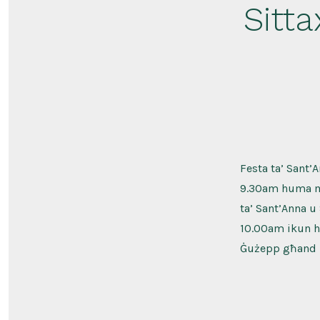
Sitta
Festa ta’ Sant’
9.30am huma mi
ta’ Sant’Anna u 
10.00am ikun h
Ġużepp għand is