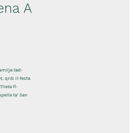
Sena A
amilja tad-
 qrib il-festa
lieta fl-
ella ta’ San