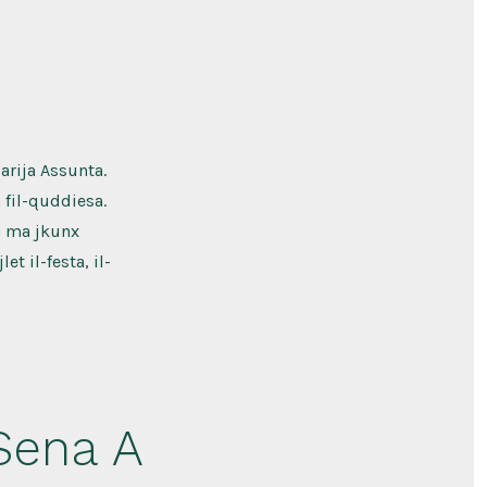
arija Assunta.
 fil-quddiesa.
a ma jkunx
t il-festa, il-
Sena A