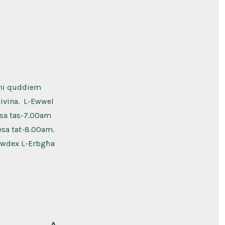
oni quddiem
Divina. L-Ewwel
esa tas-7.00am
esa tat-8.00am.
ħawdex L-Erbgħa