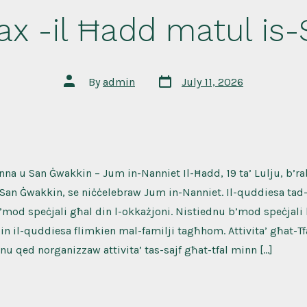
x -il Ħadd matul is
Post
Post
By
admin
July 11, 2026
date
author
Anna u San Ġwakkin – Jum in-Nanniet Il-Ħadd, 19 ta’ Lulju, b’r
u San Ġwakkin, se niċċelebraw Jum in-Nanniet. Il-quddiesa ta
mod speċjali għal din l-okkażjoni. Nistiednu b’mod speċjali 
in il-quddiesa flimkien mal-familji tagħhom. Attivita’ għat-Tfal
unu qed norganizzaw attivita’ tas-sajf għat-tfal minn […]