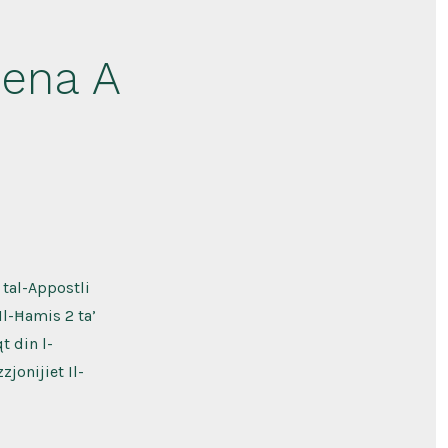
Sena A
 tal-Appostli
Il-Ħamis 2 ta’
t din l-
jonijiet Il-