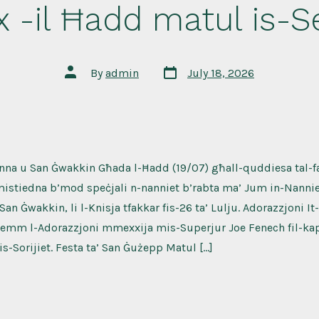
x -il Ħadd matul is-
Post
Post
By
admin
July 18, 2026
date
author
Anna u San Ġwakkin Għada l-Ħadd (19/07) għall-quddiesa tal-f
stiedna b’mod speċjali n-nanniet b’rabta ma’ Jum in-Nanniet,
San Ġwakkin, li l-Knisja tfakkar fis-26 ta’ Lulju. Adorazzjoni It-T
emm l-Adorazzjoni mmexxija mis-Superjur Joe Fenech fil-kapp
-Sorijiet. Festa ta’ San Ġużepp Matul […]