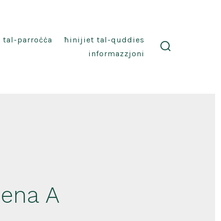
i tal-parroċċa
ħinijiet tal-quddies
informazzjoni
search
toggle
Sena A