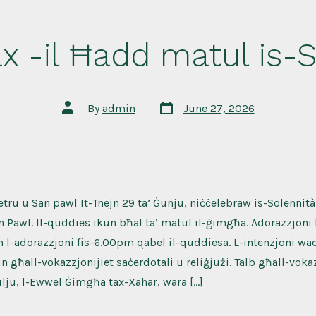
ax -il Ħadd matul is-
Post
Post
By
admin
June 27, 2026
date
author
ietru u San pawl It-Tnejn 29 ta’ Ġunju, niċċelebraw is-Solennità
n Pawl. Il-quddies ikun bħal ta’ matul il-ġimgħa. Adorazzjoni 
 l-adorazzjoni fis-6.00pm qabel il-quddiesa. L-intenzjoni waq
 għall-vokazzjonijiet saċerdotali u reliġjużi. Talb għall-vokazz
lju, l-Ewwel Ġimgħa tax-Xahar, wara […]