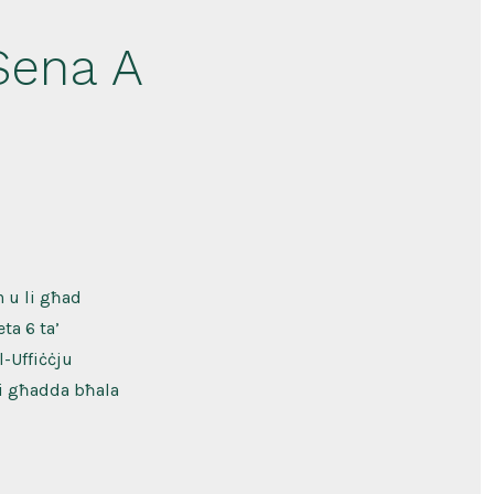
Sena A
n u li għad
ta 6 ta’
l-Uffiċċju
 li għadda bħala