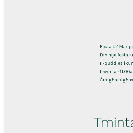
Festa ta’ Marij
Din hija festa 
Il-quddies iku
hawn tal-11.00a
Ġimgħa filgħaxi
Tmint