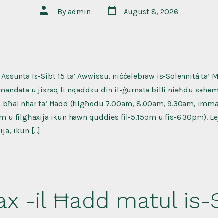
Post
Post
By
admin
August 8, 2026
date
author
a Assunta Is-Sibt 15 ta’ Awwissu, niċċelebraw is-Solennità ta’ M
kmandata u jixraq li nqaddsu din il-ġurnata billi nieħdu sehem
n bħal nhar ta’ Ħadd (filgħodu 7.00am, 8.00am, 9.30am, imm
m u filgħaxija ikun hawn quddies fil-5.15pm u fis-6.30pm). Lejle
ja, ikun […]
ax -il Ħadd matul is-