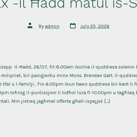
x -il Ħadd matul is-
Post
Post
By
admin
July 25, 2026
date
author
użepp Il-Ħadd, 26/07, fit-8.00am ikollna il-quddiesa solenni l
Arċipriet, bil-paniġierku minn Mons. Brendan Gatt. Il-quddies
-tfal u l-familji. Fis-6.00pm ikun hawn quddiesa bil-kant li f
0pm toħroġ il-purċissjoni li tidħol lura fl-10.00pm u tagħlaq b
ali. Min jixtieq jagħmel offerta għall-ispejjeż […]