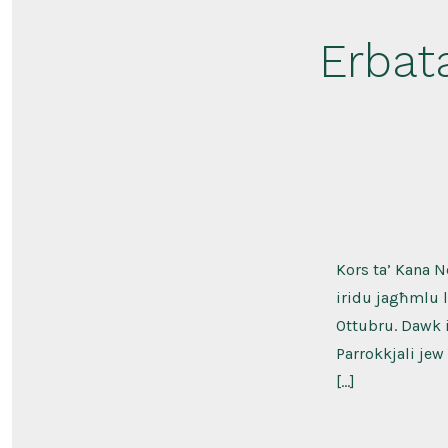
Erbat
Kors ta’ Kana Ne
iridu jagħmlu l-
Ottubru. Dawk i
Parrokkjali jew 
[…]