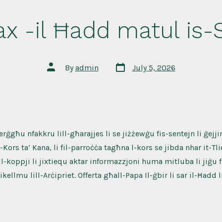
ax -il Ħadd matul is-
Post
Post
By
admin
July 5, 2026
date
author
rġgħu nfakkru lill-għarajjes li se jiżżewġu fis-sentejn li ġejji
Kors ta’ Kana, li fil-parroċċa tagħna l-kors se jibda nhar it-Tlie
l-koppji li jixtiequ aktar informazzjoni huma mitluba li jiġu f
ikellmu lill-Arċipriet. Offerta għall-Papa Il-ġbir li sar il-Ħadd