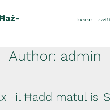
 Ħaż-
kuntatt
avviż
Author:
admin
x -il Ħadd matul is-