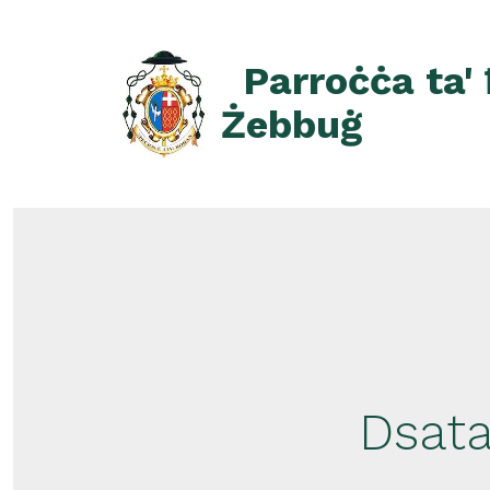
Skip
to
Parroċċa ta'
content
Żebbuġ
Dsata