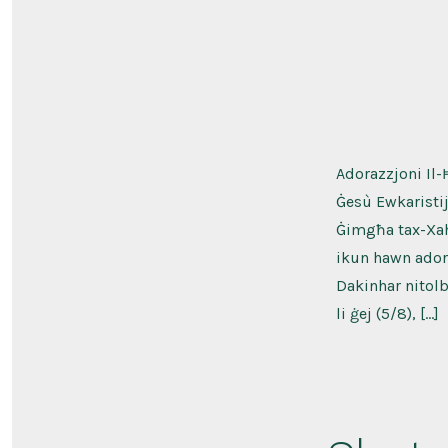
Adorazzjoni Il-
Ġesù Ewkaristij
Ġimgħa tax-Xah
ikun hawn ador
Dakinhar nitolb
li ġej (5/8), […]