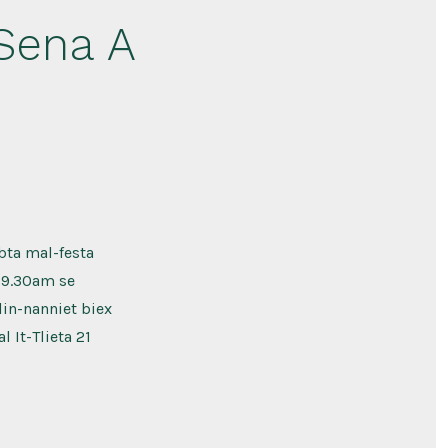
-Sena A
abta mal-festa
d-9.30am se
lin-nanniet biex
 It-Tlieta 21