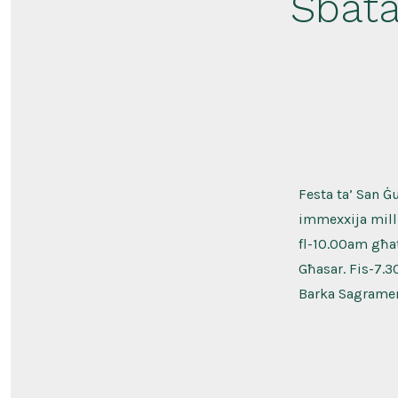
Sbata
Festa ta’ San Ġ
immexxija mill-
fl-10.00am għat
Għasar. Fis-7.3
Barka Sagrament