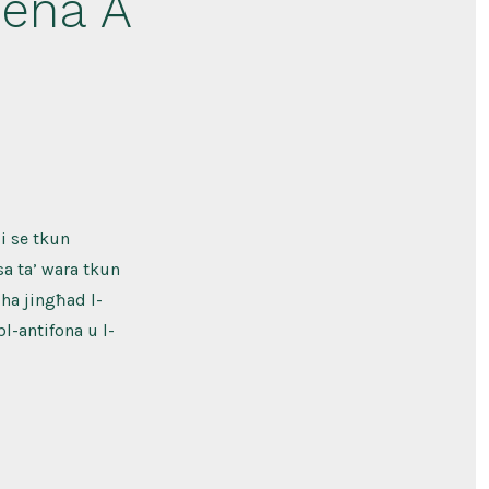
Sena A
i se tkun
a ta’ wara tkun
iha jingħad l-
l-antifona u l-