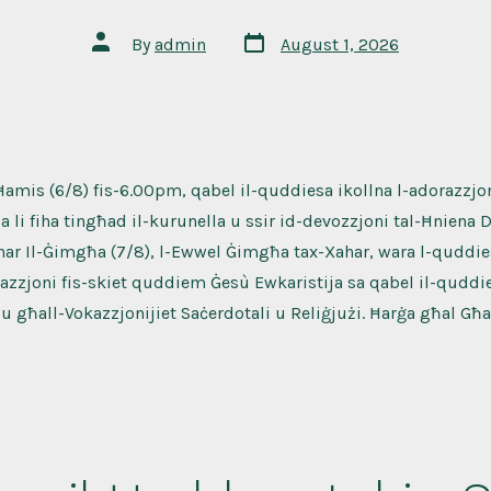
Post
Post
By
admin
August 1, 2026
date
author
Ħamis (6/8) fis-6.00pm, qabel il-quddiesa ikollna l-adorazzj
a li fiha tingħad il-kurunella u ssir id-devozzjoni tal-Ħniena 
ar Il-Ġimgħa (7/8), l-Ewwel Ġimgħa tax-Xahar, wara l-quddi
azzjoni fis-skiet quddiem Ġesù Ewkaristija sa qabel il-quddi
u għall-Vokazzjonijiet Saċerdotali u Reliġjużi. Ħarġa għal G