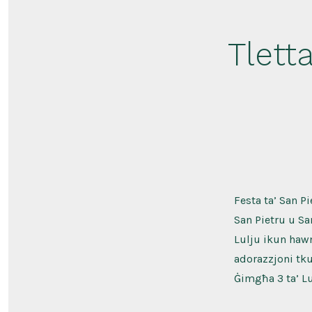
Tlett
Festa ta’ San P
San Pietru u Sa
Lulju ikun hawn
adorazzjoni tkun
Ġimgħa 3 ta’ Lu