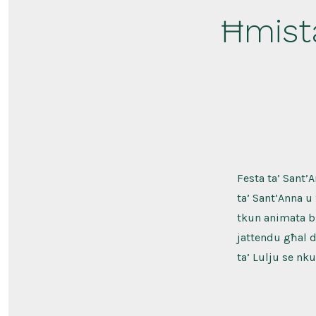
Ħmista
Festa ta’ Sant’
ta’ Sant’Anna 
tkun animata b’
jattendu għal d
ta’ Lulju se nk