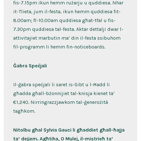
fis-7.15pm ikun hemm rużarju u quddiesa. Nhar
it-Tlieta, jum il-festa, ikun hemm quddiesa fit-
8.00am; fl-10.00am quddiesa għat-tfal u fis-
7.30pm quddiesa tal-festa. Aktar dettalji dwar l-
attivitajiet marbutin ma’ din il-festa ssibuhom
fil-programm li hemm fin-noticeboards.
Ġabra Speċjali
Il-ġabra speċjali li saret is-Sibt u l-Ħadd li
għadda għall-bżonnijiet tal-knisja kienet ta’
€1,240. Nirringrazzjawkom tal-ġenerożità
tagħkom.
Nitolbu għal Sylvia Gauci li għaddiet għall-ħajja
ta’ dejjem. Agħtiha, O Mulej, il-mistrieħ ta’