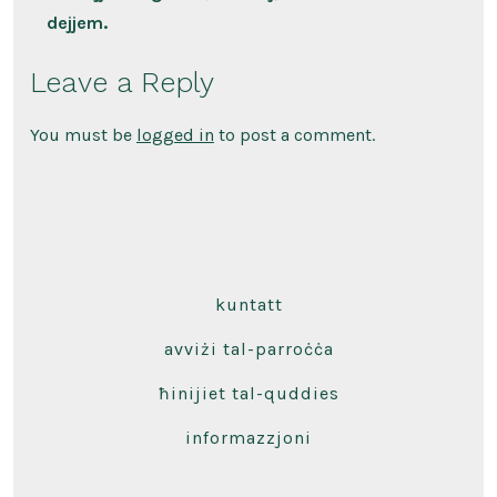
dejjem.
Leave a Reply
You must be
logged in
to post a comment.
kuntatt
avviżi tal-parroċċa
ħinijiet tal-quddies
informazzjoni