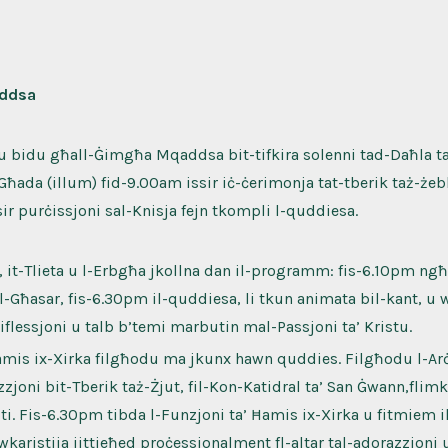
addsa
 bidu għall-Ġimgħa Mqaddsa bit-tifkira solenni tad-Daħla ta
ħada (illum) fid-9.00am issir iċ-ċerimonja tat-tberik taż-żeb
sir purċissjoni sal-Knisja fejn tkompli l-quddiesa.
n, it-Tlieta u l-Erbgħa jkollna dan il-programm: fis-6.10pm ngħ
al-Għasar, fis-6.30pm il-quddiesa, li tkun animata bil-kant, u
riflessjoni u talb b’temi marbutin mal-Passjoni ta’ Kristu.
mis ix-Xirka filgħodu ma jkunx hawn quddies. Filgħodu l-Arċ
zzjoni bit-Tberik taż-Żjut, fil-Kon-Katidral ta’ San Ġwann,flim
ti. Fis-6.30pm tibda l-Funzjoni ta’ Ħamis ix-Xirka u fitmiem 
wkaristija jittieħed proċessjonalment fl-altar tal-adorazzjoni 