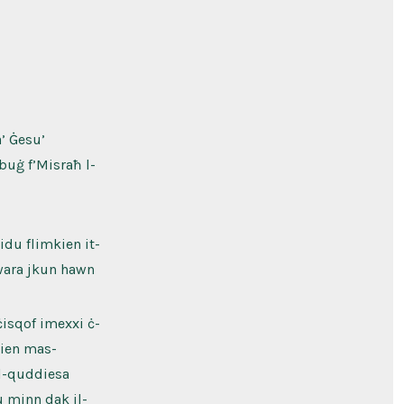
’ Ġesu’
buġ f’Misraħ l-
idu flimkien it-
 wara jkun hawn
isqof imexxi ċ-
kien mas-
il-quddiesa
u minn dak il-