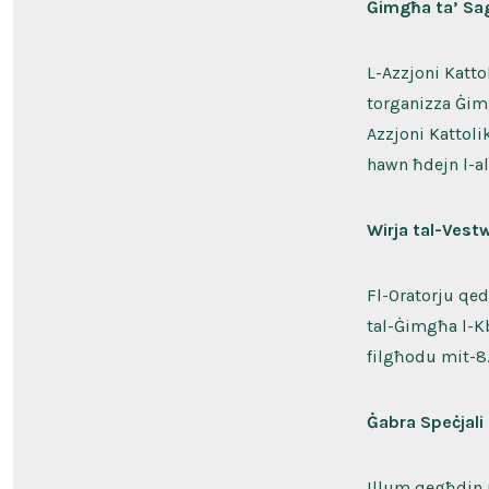
Ġimgħa ta’ Sag
L-Azzjoni Katto
torganizza Ġimg
Azzjoni Kattolik
hawn ħdejn l-al
Wirja tal-Vest
Fl-Oratorju qed 
tal-Ġimgħa l-K
filgħodu mit-8
Ġabra Speċjali
Illum qegħdin 