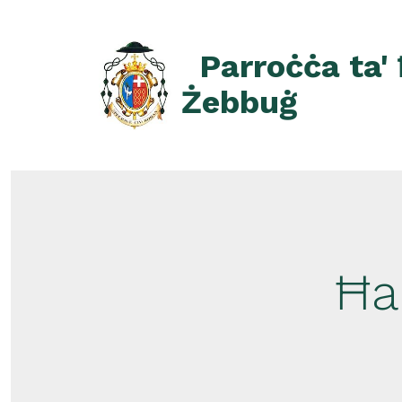
Skip
to
Parroċċa ta'
content
Żebbuġ
Ħa