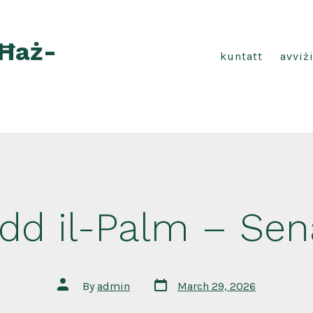
 Ħaż-
kuntatt
avviż
dd il-Palm – Sen
Post
Post
By
admin
March 29, 2026
date
author