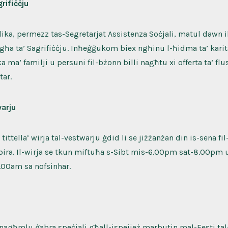
rifiċċju
lika, permezz tas-Segretarjat Assistenza Soċjali, matul dawn i
ħa ta’ Sagrifiċċju. Inħeġġukom biex ngħinu l-ħidma ta’ karita’
a ma’ familji u persuni fil-bżonn billi nagħtu xi offerta ta’ flus
tar.
warju
tittella’ wirja tal-vestwarju ġdid li se jiżżanżan din is-sena fi
bira. Il-wirja se tkun miftuħa s-Sibt mis-6.00pm sat-8.00pm 
.00am sa nofsinhar.
nagħmlu ġabra speċjali għall-ispejjeż marbutin mal-Festi tal