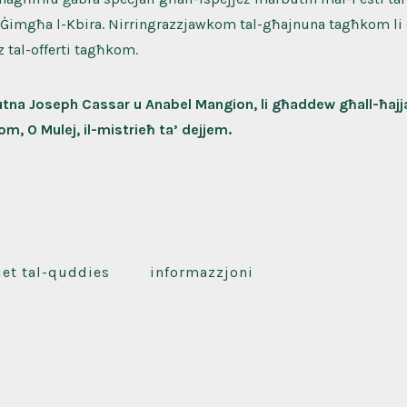
l-Ġimgħa l-Kbira. Nirringrazzjawkom tal-għajnuna tagħkom li
 tal-offerti tagħkom.
utna Joseph Cassar u Anabel Mangion, li għaddew għall-ħajja
m, O Mulej, il-mistrieħ ta’ dejjem.
iet tal-quddies
informazzjoni