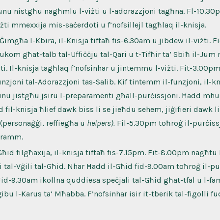
unu nistgħu nagħmlu l-viżti u l-adorazzjoni tagħna. Fl-10.30
żti mmexxija mis-saċerdoti u f’nofsillejl tagħlaq il-knisja.
-Ġimgħa l-Kbira, il-Knisja tiftaħ fis-6.30am u jibdew il-viżti. 
ukom għat-talb tal-Uffiċċju tal-Qari u t-Tifħir ta’ Sbiħ il-Ju
ti. Il-knisja tagħlaq f’nofsinhar u jintemmu l-viżti. Fit-3.00
unzjoni tal-Adorazzjoni tas-Salib. Kif tintemm il-funzjoni, il-k
unu jistgħu jsiru l-preparamenti għall-purċissjoni. Ħadd mhu 
 fil-knisja ħlief dawk biss li se jieħdu sehem, jiġifieri dawk 
 (personaġġi, reffiegħa u
helpers).
Fil-5.30pm toħroġ il-purċissj
gramm.
-Għid filgħaxija, il-knisja tiftaħ fis-7.15pm. Fit-8.00pm nagħtu
i tal-Vġili tal-Għid. Nhar Ħadd il-Għid fid-9.00am toħroġ il-pu
 Fid-9.30am ikollna quddiesa speċjali tal-Għid għat-tfal u l-fam
iġibu l-Karus ta’ Mħabba. F’nofsinhar isir it-tberik tal-figolli fu