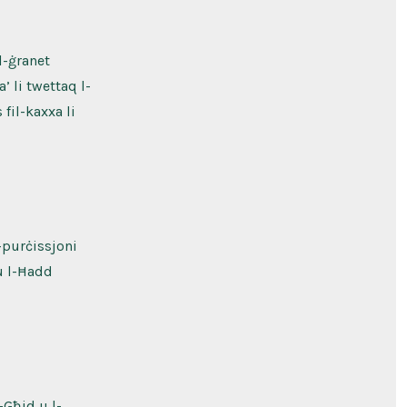
l-ġranet
 li twettaq l-
 fil-kaxxa li
l-purċissjoni
u l-Ħadd
-Għid u l-