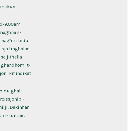
pm ikun
Fid-9.00am
m magħna s-
pm nagħtu bidu
nisja tingħalaq
se jitħalla
li għandhom it-
oni kif indikat
 bidu għall-
rċissjonibl-
ilji. Dakinhar
q iz-zuntier.