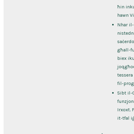
ħin ink
hawn Vi
Nhar il
nistedn
saċerdo
għall-f
biex ik
joqgħod
tessera
fil-pro
Sibt il
funzjon
Irxoxt.
it-tfal 