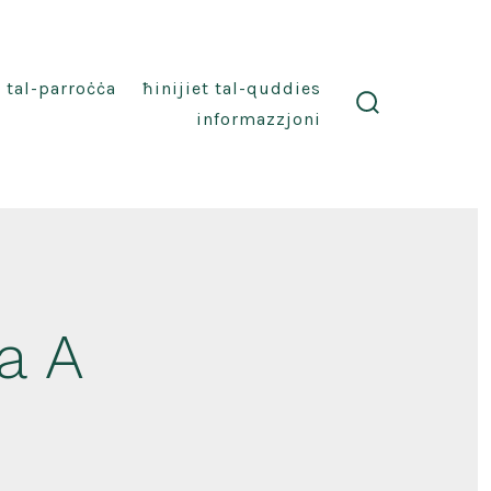
i tal-parroċċa
ħinijiet tal-quddies
informazzjoni
search
toggle
a A