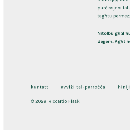
purċissjoni ta
tagħtu permezz
Nitolbu għal ħ
dejjem. Agħtiho
kuntatt
avviżi tal-parroċċa
ħinij
© 2026
Riccardo Flask