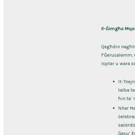
Il-Ġimgħa Mq
Qegħdin nagħtu
f’Ġerusalemm. G
Isptar u wara s
It-Tnej
talba t
ħin ta’ 
Nhar Ħa
ċelebra
saċerdo
Ġesu’ E