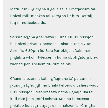
Matul din il-ġimgħa li ġejja se jsir it-tqassim tal-
ilbiesi mill-maħżen tal-Ġimgħa l-Kbira. Dettalji
fuq in-noticeboards.
Se ssir laqgħa għal dawk li jilbsu fil-Purċissjoni
bl-ilbiesi privati / personali, nhar it-Tnejn 7 ta’
April fis-6.30pm fis-Sala Parrokkjali. Dakinhar
jinġabru wkoll it-tesseri li huma obbligatorji biex
wieħed jieħu sehem fil-Purċissjoni.
Għandna bżonn ukoll l-għajnuna ta’ persuni li
jkunu jistgħu jgħinu bħala helpers u ushers waqt
il-Purċissjoni. Napprezzaw ħafna l-għajnuna ta’
kull min jista’ joffri sehmu. Min hu interessat
jinkiteb fis-sagristija jew fil-maħżen tal-Ġimgħa