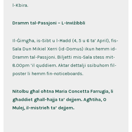
l-Kbira.
Dramm tal-Passjoni – L-Inviżibbli
Il-Ġimgħa, is-Sibt u l-Ħadd (4, 5 u 6 ta’ April), fis-
Sala Dun Mikiel Xerri (id-Domus) ikun hemm id-
Dramm tal-Passjoni. Biljetti mis-Sala stess mit-
8.00pm ’il quddiem. Aktar dettalji ssibuhom fil-
poster li hemm fin-noticeboards.
Nitolbu għal oħtna Maria Concetta Farrugia, li
għaddiet għall-ħajja ta’ dejjem. Agħtiha, O
Mulej, il-mistrieħ ta’ dejjem.