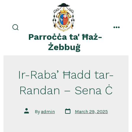
Skip
to
content
search
menu
Parroċċa ta' Ħaż-
toggle
Żebbuġ
Ir-Raba’ Ħadd tar-
Randan – Sena Ċ
Post
Post
By
admin
March 29, 2025
date
author