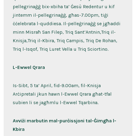
pellegrinaġġ bix-xbiha ta’ Ġesù Redentur u kif
jintemm il-pellegrinaġġ, għas-7.00pm, tiġi
ċċelebrata l-quddiesa. Il-pelleġrinaġġ se jgħaddi
minn Misraħ San Filep, Triq Sant’Antnin,Triq il-
Knisja,Triq il-Kbira, Triq Campis, Triq De Rohan,
Triq l-Isqof, Triq Luret Vella u Triq Sciortino.
L-Ewwel Qrara
Is-Sibt, 5 ta’ April, fid-9.00am, fil-Knisja
Arċipretali jkun hawn l-Ewwel Qrara għat-tfal
subien li se jagħmlu l-Ewwel Tqarbina.
Avviżi marbutin mal-purċissjoni tal-Ġimgħa l-
Kbira