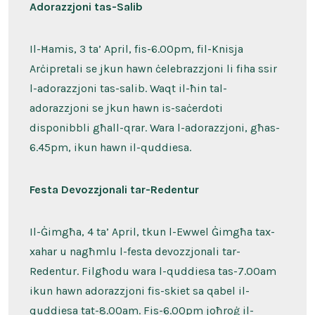
Adorazzjoni tas-Salib
Il-Ħamis, 3 ta’ April, fis-6.00pm, fil-Knisja
Arċipretali se jkun hawn ċelebrazzjoni li fiha ssir
l-adorazzjoni tas-salib. Waqt il-ħin tal-
adorazzjoni se jkun hawn is-saċerdoti
disponibbli għall-qrar. Wara l-adorazzjoni, għas-
6.45pm, ikun hawn il-quddiesa.
Festa Devozzjonali tar-Redentur
Il-Ġimgħa, 4 ta’ April, tkun l-Ewwel Ġimgħa tax-
xahar u nagħmlu l-festa devozzjonali tar-
Redentur. Filgħodu wara l-quddiesa tas-7.00am
ikun hawn adorazzjoni fis-skiet sa qabel il-
quddiesa tat-8.00am. Fis-6.00pm joħroġ il-