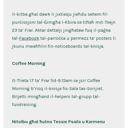
Il-kitba għal dawk li jixtiequ jieħdu sehem fil-
purċissjoni tal-Ġimgħa l-Kbira se tiftaħ mit-Tnejn
23 ta’ Frar. Aktar dettalji jingħataw fuq il-paġna
tal-
Facebook
tal-parroċċa u permezz ta’ posters li
jkunu mwaħħlin fin-noticeboards tal-knisja.
Coffee Morning
It-Tlieta 17 ta’ Frar fid-9.15am se jsir Coffee
Morning b’risq il-knisja fis-Sala tas-Sorijiet.
Biljetti mingħand il-helpers tal-grupp tal-
fundraising.
Nitolbu għal ħutna Tessie Psaila u Karmenu