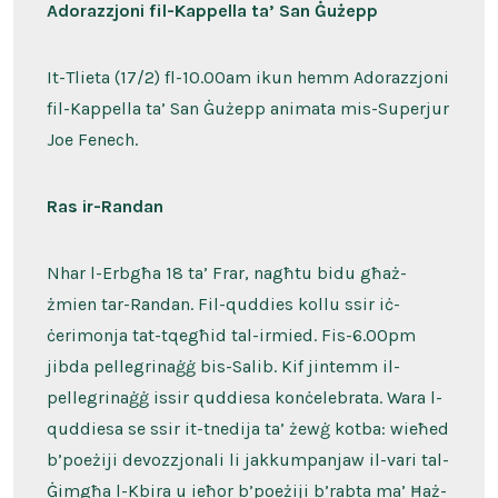
Adorazzjoni fil-Kappella ta’ San Ġużepp
It-Tlieta (17/2) fl-10.00am ikun hemm Adorazzjoni
fil-Kappella ta’ San Ġużepp animata mis-Superjur
Joe Fenech.
Ras ir-Randan
Nhar l-Erbgħa 18 ta’ Frar, nagħtu bidu għaż-
żmien tar-Randan. Fil-quddies kollu ssir iċ-
ċerimonja tat-tqegħid tal-irmied. Fis-6.00pm
jibda pellegrinaġġ bis-Salib. Kif jintemm il-
pellegrinaġġ issir quddiesa konċelebrata. Wara l-
quddiesa se ssir it-tnedija ta’ żewġ kotba: wieħed
b’poeżiji devozzjonali li jakkumpanjaw il-vari tal-
Ġimgħa l-Kbira u ieħor b’poeżiji b’rabta ma’ Ħaż-