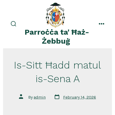
Skip
to
content
search
menu
Parroċċa ta' Ħaż-
toggle
Żebbuġ
Is-Sitt Ħadd matul
is-Sena A
Post
Post
By
admin
February 14, 2026
date
author