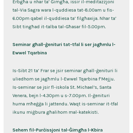
Erbgħa u nhar ta’ Ġimgħa, issir il-meditazzjoni
tal-Via Sagra wara l-quddiesa tat-8.00am u fis-
6.00pm qabel il-quddiesa ta’ filgħaxija. Nhar ta’
Sibt tingħad it-talba tal-Għasar fil-5.00pm.
Seminar għall-ġenituri tat-tfal li ser jagħmlu l-
Ewwel Tqarbina
Is-Sibt 21 ta’ Frar se jsir seminar għall-ġenituri li
uliedhom se jagħmlu l-Ewwel Tqarbina f’Mejju.
Is-seminar se jsir fl-iskola St. Michael’s, Santa
Venera, bejn l-4.30pm u s-7.00pm. Il-ġenituri
huma mħeġġa li jattendu. Waqt is-seminar it-tfal
ikunu miġbura għalihom mal-katekisti.
Sehem fil-Purċissjoni tal-Ġimgħa l-Kbira