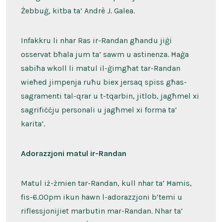
Żebbuġ, kitba ta’ Andrè J. Galea.
Infakkru li nhar Ras ir-Randan għandu jiġi
osservat bħala jum ta’ sawm u astinenza. Ħaġa
sabiħa wkoll li matul il-ġimgħat tar-Randan
wieħed jimpenja ruħu biex jersaq spiss għas-
sagramenti tal-qrar u t-tqarbin, jitlob, jagħmel xi
sagrifiċċju personali u jagħmel xi forma ta’
karita’.
Adorazzjoni matul ir-Randan
Matul iż-żmien tar-Randan, kull nhar ta’ Ħamis,
fis-6.00pm ikun hawn l-adorazzjoni b’temi u
riflessjonijiet marbutin mar-Randan. Nhar ta’