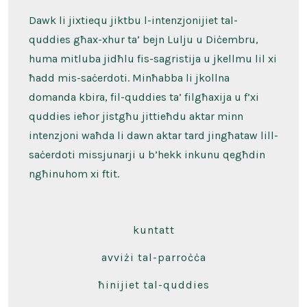
Dawk li jixtiequ jiktbu l-intenzjonijiet tal-
quddies għax-xhur ta’ bejn Lulju u Diċembru,
huma mitluba jidħlu fis-sagristija u jkellmu lil xi
ħadd mis-saċerdoti. Minħabba li jkollna
domanda kbira, fil-quddies ta’ filgħaxija u f’xi
quddies ieħor jistgħu jittieħdu aktar minn
intenzjoni waħda li dawn aktar tard jingħataw lill-
saċerdoti missjunarji u b’hekk inkunu qegħdin
ngħinuhom xi ftit.
kuntatt
avviżi tal-parroċċa
ħinijiet tal-quddies