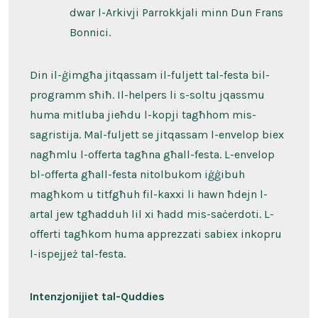
dwar l-Arkivji Parrokkjali minn Dun Frans
Bonnici.
Din il-ġimgħa jitqassam il-fuljett tal-festa bil-
programm sħiħ. Il-helpers li s-soltu jqassmu
huma mitluba jieħdu l-kopji tagħhom mis-
sagristija. Mal-fuljett se jitqassam l-envelop biex
nagħmlu l-offerta tagħna għall-festa. L-envelop
bl-offerta għall-festa nitolbukom iġġibuh
magħkom u titfgħuh fil-kaxxi li hawn ħdejn l-
artal jew tgħadduh lil xi ħadd mis-saċerdoti. L-
offerti tagħkom huma apprezzati sabiex inkopru
l-ispejjeż tal-festa.
Intenzjonijiet tal-Quddies