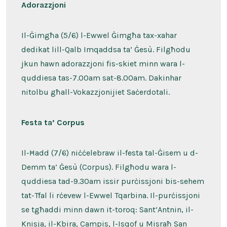
Adorazzjoni
Il-Ġimgħa (5/6) l-Ewwel Ġimgħa tax-xahar
dedikat lill-Qalb Imqaddsa ta’ Ġesù. Filgħodu
jkun hawn adorazzjoni fis-skiet minn wara l-
quddiesa tas-7.00am sat-8.00am. Dakinhar
nitolbu għall-Vokazzjonijiet Saċerdotali.
Festa ta’ Corpus
Il-Ħadd (7/6) niċċelebraw il-festa tal-Ġisem u d-
Demm ta’ Ġesù (Corpus). Filgħodu wara l-
quddiesa tad-9.30am issir purċissjoni bis-sehem
tat-Tfal li rċevew l-Ewwel Tqarbina. Il-purċissjoni
se tgħaddi minn dawn it-toroq: Sant’Antnin, il-
Knisja, il-Kbira, Campis, l-Isqof u Misraħ San