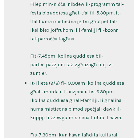
Filep min-niċċa, nibdew il-programm tal-
festa b’quddiesa għat-tfal fil-5.30pm. It-
tfal huma mistiedna jġibu għotjiet tal-
ikel biex joffruhom lill-familji fil-bżonn
tal-parroċċa tagħna.
Fit-7.45pm ikollna quddiesa bil-
parteċipazzjoni taż-żgħażagħ fuq iz-
zuntier.
It-Tlieta (9/6) fl-10.00am ikollna quddiesa
għall-morda u l-anzjani u fis-6.30pm
ikollna quddiesa għall-familji, li għaliha
huma mistiedna b’mod speċjali dawk il-
koppji li żżewġu mis-sena l-oħra ‘l hawn.
Fis-7.30pm ikun hawn taħdita kulturali