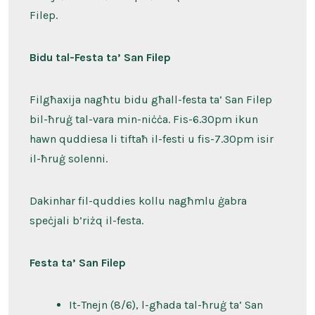
Filep.
Bidu tal-Festa ta’ San Filep
Filgħaxija nagħtu bidu għall-festa ta’ San Filep
bil-ħruġ tal-vara min-niċċa. Fis-6.30pm ikun
hawn quddiesa li tiftaħ il-festi u fis-7.30pm isir
il-ħruġ solenni.
Dakinhar fil-quddies kollu nagħmlu ġabra
speċjali b’riżq il-festa.
Festa ta’ San Filep
It-Tnejn (8/6), l-għada tal-ħruġ ta’ San