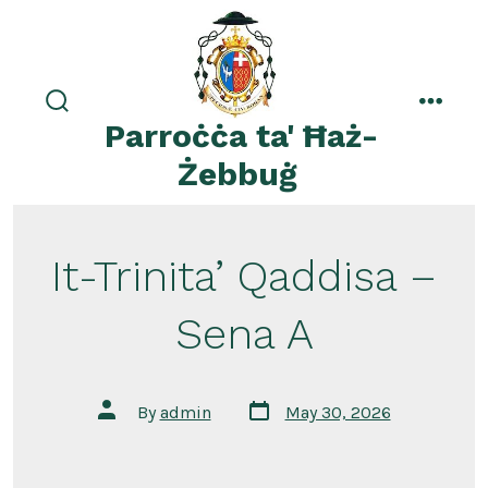
Skip
to
content
search
menu
Parroċċa ta' Ħaż-
toggle
Żebbuġ
It-Trinita’ Qaddisa –
Sena A
Post
Post
By
admin
May 30, 2026
date
author