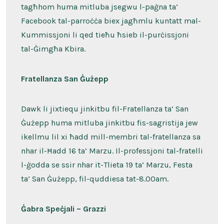
tagħhom huma mitluba jsegwu l-paġna ta’
Facebook tal-parroċċa biex jagħmlu kuntatt mal-
Kummissjoni li qed tieħu ħsieb il-purċissjoni
tal-Ġimgħa Kbira.
Fratellanza San Ġużepp
Dawk li jixtiequ jinkitbu fil-Fratellanza ta’ San
Ġużepp huma mitluba jinkitbu fis-sagristija jew
ikellmu lil xi ħadd mill-membri tal-fratellanza sa
nhar il-Ħadd 16 ta’ Marzu. Il-professjoni tal-fratelli
l-ġodda se ssir nhar it-Tlieta 19 ta’ Marzu, Festa
ta’ San Ġużepp, fil-quddiesa tat-8.00am.
Ġabra Speċjali – Grazzi