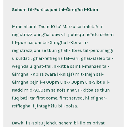
Sehem fil-Purċissjoni tal-Ġimgħa l-Kbira
Minn nhar it-Tnejn 10 ta’ Marzu se tinfetaħ ir-
reġistrazzjoni għal dawk li jixtiequ jieħdu sehem
fil-purċissjoni tal-Ġimgħa l-Kbira. Ir-
reġistrazzjoni se tkun għall-ilbies tal-persunaġġi
u suldati, għar-reffiegħa tal-vari, għas-slaleb tal-
wegħda u għat-tfal. Il-kitba ssir fil-maħżen tal-
Ġimgħa l-Kbira (wara l-knisja) mit-Tnejn sal-
Ġimgħa bejn l-4.00pm u s-7.30pm u s-Sibt u l-
Ħadd mid-9.00am sa nofsinhar. Il-kitba se tkun
fuq bażi ta’ first come, first served, ħlief għar-
reffiegħa li jintagħżlu bil-polza.
Dawk li s-soltu jieħdu sehem bl-ilbies privat