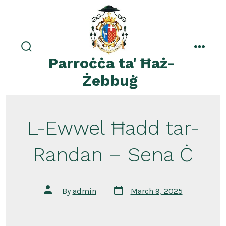
Skip
to
content
search
menu
Parroċċa ta' Ħaż-
toggle
Żebbuġ
L-Ewwel Ħadd tar-
Randan – Sena Ċ
Post
Post
By
admin
March 9, 2025
date
author