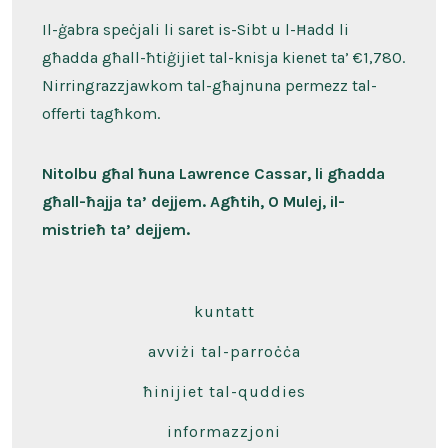
Il-ġabra speċjali li saret is-Sibt u l-Ħadd li
għadda għall-ħtiġijiet tal-knisja kienet ta’ €1,780.
Nirringrazzjawkom tal-għajnuna permezz tal-
offerti tagħkom.
Nitolbu għal ħuna Lawrence Cassar, li għadda
għall-ħajja ta’ dejjem. Agħtih, O Mulej, il-
mistrieħ ta’ dejjem.
kuntatt
avviżi tal-parroċċa
ħinijiet tal-quddies
informazzjoni