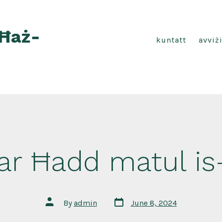
 Ħaż-
kuntatt
avviż
ar Ħadd matul is
Post
Post
By
admin
June 8, 2024
date
author