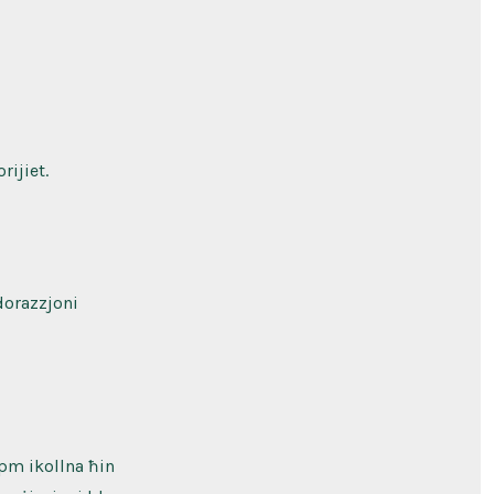
rijiet.
dorazzjoni
0pm ikollna ħin