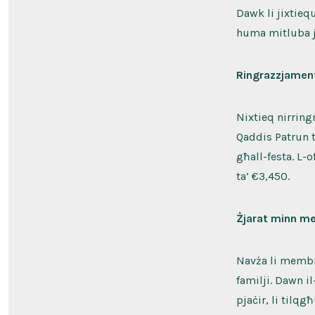
Dawk li jixtieq
huma mitluba ji
Ringrazzjament
Nixtieq nirringr
Qaddis Patrun t
għall-festa. L-o
ta’ €3,450.
Żjarat minn m
Navża li membr
familji. Dawn i
pjaċir, li tilq