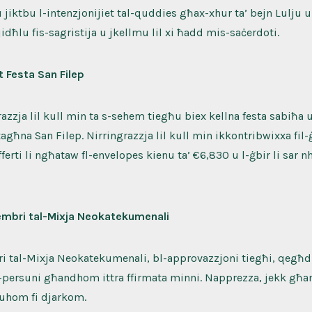
u jiktbu l-intenzjonijiet tal-quddies għax-xhur ta’ bejn Lulju
dħlu fis-sagristija u jkellmu lil xi ħadd mis-saċerdoti.
 Festa San Filep
azzja lil kull min ta s-sehem tiegħu biex kellna festa sabiħa u l
agħna San Filep. Nirringrazzja lil kull min ikkontribwixxa fil-ġ
fferti li ngħataw fl-envelopes kienu ta’ €6,830 u l-ġbir li sar nh
embri tal-Mixja Neokatekumenali
i tal-Mixja Neokatekumenali, bl-approvazzjoni tiegħi, qegħdi
l-persuni għandhom ittra ffirmata minni. Napprezza, jekk għa
għuhom fi djarkom.