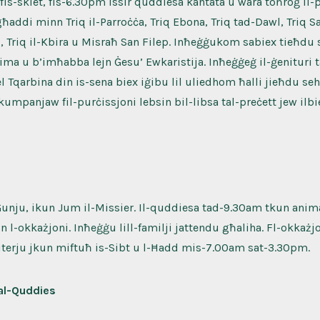
 fis-skiet, fis-6.30pm issir quddiesa kantata u wara toħroġ il-
tgħaddi minn Triq il-Parroċċa, Triq Ebona, Triq tad-Dawl, Triq 
i, Triq il-Kbira u Misraħ San Filep. Inħeġġukom sabiex tieħdu 
ima u b’imħabba lejn Ġesu’ Ewkaristija. Inħeġġeġ il-ġenituri ta
Tqarbina din is-sena biex iġibu lil uliedhom ħalli jieħdu seh
umpanjaw fil-purċissjoni lebsin bil-libsa tal-preċett jew ilbi
 Ġunju, ikun Jum il-Missier. Il-quddiesa tad-9.30am tkun ani
n l-okkażjoni. Inħeġġu lill-familji jattendu għaliha. Fl-okkażjo
miterju jkun miftuħ is-Sibt u l-Ħadd mis-7.00am sat-3.30pm.
tal-Quddies