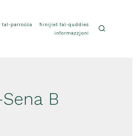
i tal-parroċċa
ħinijiet tal-quddies
informazzjoni
search
toggle
-Sena B