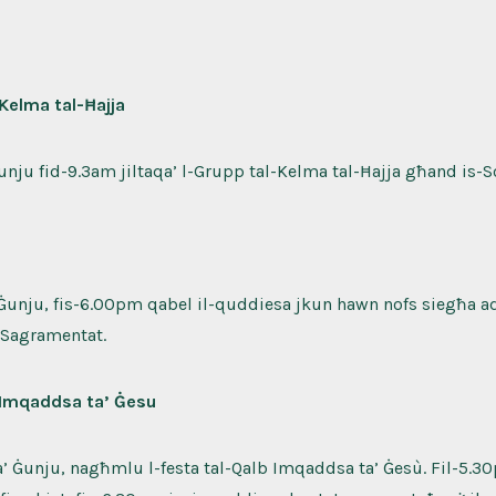
Kelma tal-Ħajja
 Ġunju fid-9.3am jiltaqa’ l-Grupp tal-Kelma tal-Ħajja għand is-So
 Ġunju, fis-6.00pm qabel il-quddiesa jkun hawn nofs siegħa a
Sagramentat.
 Imqaddsa ta’ Ġesu
a’ Ġunju, nagħmlu l-festa tal-Qalb Imqaddsa ta’ Ġesù. Fil-5.3