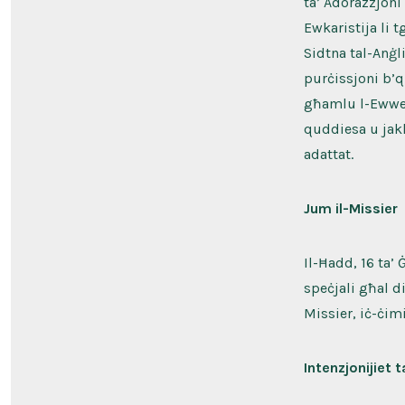
ta’ Adorazzjoni
Ewkaristija li 
Sidtna tal-Anġl
purċissjoni b’q
għamlu l-Ewwel 
quddiesa u jakk
adattat.
Jum il-Missier
Il-Ħadd, 16 ta’
speċjali għal di
Missier, iċ-ċi
Intenzjonijiet 