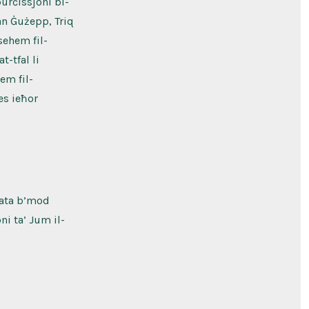
purċissjoni bl-
San Ġużepp, Triq
sehem fil-
t-tfal li
em fil-
es ieħor
mata b’mod
ni ta’ Jum il-