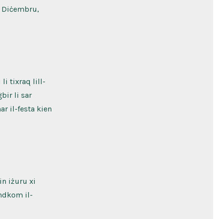
 u Diċembru,
i tixraq lill-
bir li sar
ar il-festa kien
n iżuru xi
ndkom il-