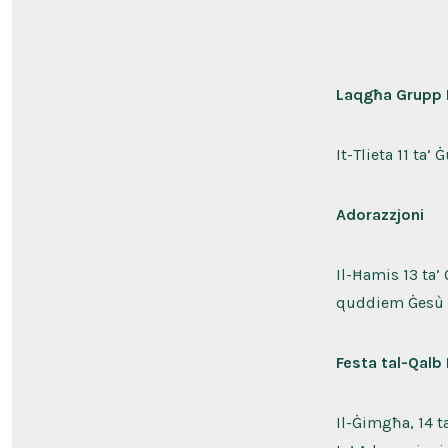
Laqgħa Grupp 
It-Tlieta 11 ta’
Adorazzjoni
Il-Ħamis 13 ta’
quddiem Ġesù 
Festa tal-Qalb
Il-Ġimgħa, 14 t