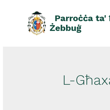
Skip
to
Parroċċa ta'
content
Żebbuġ
L-Għax