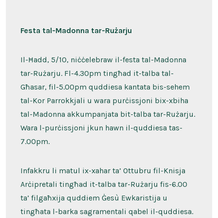
Festa tal-Madonna tar-Rużarju
Il-Ħadd, 5/10, niċċelebraw il-festa tal-Madonna
tar-Rużarju. Fl-4.30pm tingħad it-talba tal-
Għasar, fil-5.00pm quddiesa kantata bis-sehem
tal-Kor Parrokkjali u wara purċissjoni bix-xbiha
tal-Madonna akkumpanjata bit-talba tar-Rużarju.
Wara l-purċissjoni jkun hawn il-quddiesa tas-
7.00pm.
Infakkru li matul ix-xahar ta’ Ottubru fil-Knisja
Arċipretali tingħad it-talba tar-Rużarju fis-6.00
ta’ filgaħxija quddiem Ġesù Ewkaristija u
tingħata l-barka sagramentali qabel il-quddiesa.