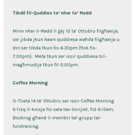
Tibdil fil-Quddies ta’ nhar ta’ Ħadd
Minn nhar il-Ħadd li ġej 12 ta’ Ottubru filgħaxija,
ser jibda jkun hawn quddiesa waħda filgħaxija u
din ser tibda tkun fis-6.30pm (flok fis-
7.00pm). Meta tkun ser issir quddiesa bil-
magħmudija tkun fil-5.00pm.
Coffee Morning
It-Tlieta 14 ta’ Ottubru ser issir Coffee Morning
b’riżq il-knisja fis-sala tas-Sorijiet, fid-9.15am.
Booking għand il-membri tal-grupp tal-
fundraising.