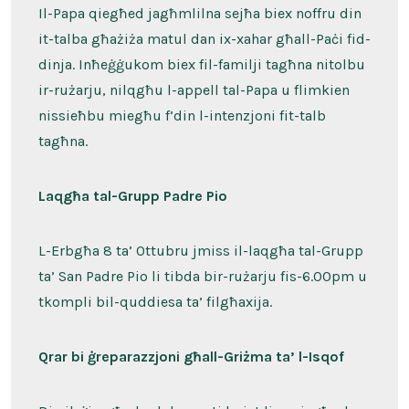
Il-Papa qiegħed jagħmlilna sejħa biex noffru din
it-talba għażiża matul dan ix-xahar għall-Paċi fid-
dinja. Inħeġġukom biex fil-familji tagħna nitolbu
ir-rużarju, nilqgħu l-appell tal-Papa u flimkien
nissieħbu miegħu f’din l-intenzjoni fit-talb
tagħna.
Laqgħa tal-Grupp Padre Pio
L-Erbgħa 8 ta’ Ottubru jmiss il-laqgħa tal-Grupp
ta’ San Padre Pio li tibda bir-rużarju fis-6.00pm u
tkompli bil-quddiesa ta’ filgħaxija.
Qrar bi ġreparazzjoni għall-Griżma ta’ l-Isqof