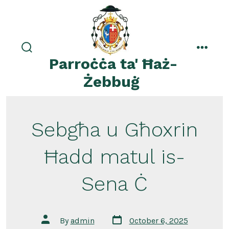
Skip
to
content
search
menu
Parroċċa ta' Ħaż-
toggle
Żebbuġ
Sebgħa u Għoxrin
Ħadd matul is-
Sena Ċ
Post
Post
By
admin
October 6, 2025
date
author