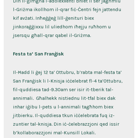
Din il-ġimgħa l-adolexxenti bniet li ser jagħmlu
l-Griżma ikollhom il-qrar fiċ-Ċentri fejn jattendu
kif avżati. Inħeġġeġ lill-ġenituri biex
jinkoraġġixxu lil uliedhom iħejju ruħhom u
jsersqu għall-qrar qabel il-Griżma.
Festa ta’ San Franġisk
Il-Ħadd li ġej 12 ta’ Ottubru, b’rabta mal-festa ta’
San Franġisk li l-Knisja iċċelebrat fl-4 ta’Ottubru,
fil-quddiesa tad-9.30am ser isir it-tberik tal-
annimali. Għalhekk nistiednu lit-tfal biex dak
inhar iġibu l-pets u l-annimali tagħhom biex
jitbierku. Il-quddiesa tkun iċċelebrata fuq iz-
zuntier tal-knisja. Din iċ-ċelebrazzjoni qed issir
b’kollaborazzjoni mal-Kunsill Lokali.