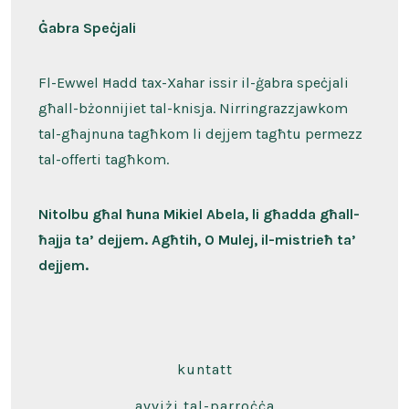
Ġabra Speċjali
Fl-Ewwel Ħadd tax-Xahar issir il-ġabra speċjali
għall-bżonnijiet tal-knisja. Nirringrazzjawkom
tal-għajnuna tagħkom li dejjem tagħtu permezz
tal-offerti tagħkom.
Nitolbu għal ħuna Mikiel Abela, li għadda għall-
ħajja ta’ dejjem. Agħtih, O Mulej, il-mistrieħ ta’
dejjem.
kuntatt
avviżi tal-parroċċa