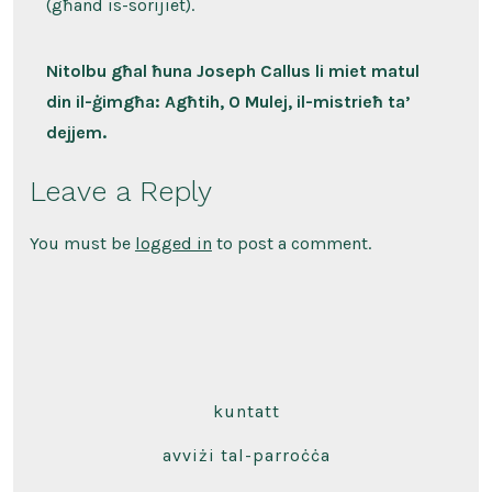
(għand is-sorijiet).
Nitolbu għal ħuna Joseph Callus li miet matul
din il-ġimgħa: Agħtih, O Mulej, il-mistrieħ ta’
dejjem.
Leave a Reply
You must be
logged in
to post a comment.
kuntatt
avviżi tal-parroċċa