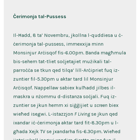
u
tletin
Ħadd
matul
Ċerimonja tal-Pussess
is-
Sena
‘B’
Il-Ħadd, 8 ta’ Novembru, jkollna l-quddiesa u ċ-
ċerimonja tal-pussess, immexxija minn
Monsinjur Arċisqof fis-6.00pm. Banda magħmula
bis-sehem tat-tliet soċjetajiet mużikali tal-
parroċċa se tkun qed tilqa’ lill-Arċipriet fuq iz-
zuntier fil-5.30pm u aktar tard lil Monsinjur
Arċisqof. Nappellaw sabiex kulħadd jilbes il-
maskra u nżommu d-distanza soċjali. Fuq iz-
zuntier se jkun hemm xi siġġijiet u
screen
biex
wieħed isegwi. L-istazzjon
F Living
se jkun qed
ixandar iċ-ċerimonja aktar tard fit-8.30pm u l-
għada Xejk TV se jxandarha fis-6.30pm. Wieħed