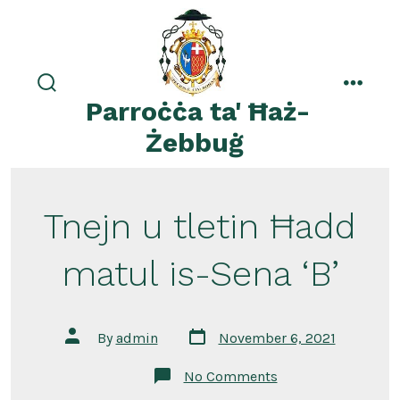
Skip
to
content
search
menu
Parroċċa ta' Ħaż-
toggle
Żebbuġ
Tnejn u tletin Ħadd
matul is-Sena ‘B’
Post
Post
By
admin
November 6, 2021
date
author
on
No Comments
Tnejn