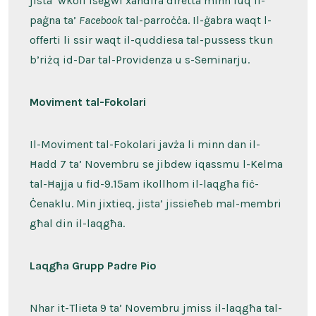
jista’ wkoll isegwi xandira diretta minn fuq il-
paġna ta’
Facebook
tal-parroċċa. Il-ġabra waqt l-
offerti li ssir waqt il-quddiesa tal-pussess tkun
b’riżq id-Dar tal-Providenza u s-Seminarju.
Moviment tal-Fokolari
Il-Moviment tal-Fokolari javża li minn dan il-
Ħadd 7 ta’ Novembru se jibdew iqassmu l-Kelma
tal-Ħajja u fid-9.15am ikollhom il-laqgħa fiċ-
Ċenaklu. Min jixtieq, jista’ jissieħeb mal-membri
għal din il-laqgħa.
Laqgħa Grupp Padre Pio
Nhar it-Tlieta 9 ta’ Novembru jmiss il-laqgħa tal-