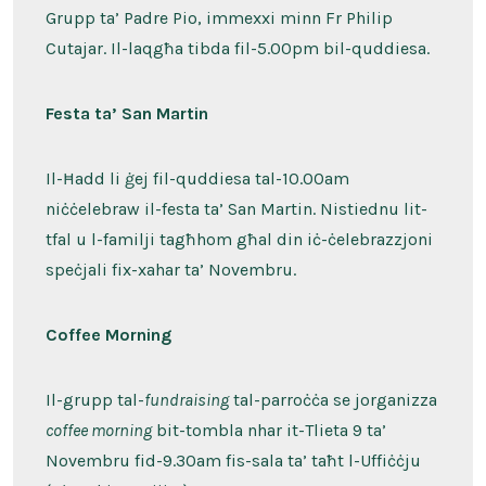
Grupp ta’ Padre Pio, immexxi minn Fr Philip
Cutajar. Il-laqgħa tibda fil-5.00pm bil-quddiesa.
Festa ta’ San Martin
Il-Ħadd li ġej fil-quddiesa tal-10.00am
niċċelebraw il-festa ta’ San Martin. Nistiednu lit-
tfal u l-familji tagħhom għal din iċ-ċelebrazzjoni
speċjali fix-xahar ta’ Novembru.
Coffee Morning
Il-grupp tal-
fundraising
tal-parroċċa se jorganizza
coffee morning
bit-tombla nhar it-Tlieta 9 ta’
Novembru fid-9.30am fis-sala ta’ taħt l-Uffiċċju