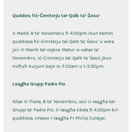
u
Tletin
Ħadd
matul
Quddies fiċ-Ċimiterju tal-Qalb ta’ Ġesu’
is-
Sena
Ċ
Il-Ħadd, 6 ta’ Novembru fl-4.00pm ikun hemm
quddiesa fiċ-ċimiterju tal-Qalb ta’ Ġesu’ u wara
jsir it-tberik tal-oqbra. Matul ix-xahar ta’
Novembru, iċ-Ċimiterju tal-Qalb ta’ Ġesù jkun
miftuħ kuljum bejn is-7.00am u t-3.30pm.
Laqgħa Grupp Padre Pio
Nhar it-Tlieta, 8 ta’ Novembru, ssir il-laqgħa tal-
Grupp ta’ Padre Pio. Il-laqgħa tibda fl-4.30pm bil-
quddiesa. Imexxi l-laqgħa Fr Philip Cutajar.