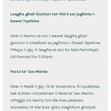
Laqgħa għall-Ġenituri tat-tfal li ser jagħmlu l-
Ewwel Tqarbina
Nhar il-Ħamis se ssir l-ewwel laqgħa għall-
ġenituri li uliedhom se jagħmlu l-Ewwel Tqarbina
f’Mejju li ġej. Il-laqgħa se ssir fis-Sala Parrokkjali
(id-Domus) fis-7.00pm.
Festa ta’ San Martin
Nhar il-Ħadd li ġej, 13 ta’ Novembru, fil-quddiesa
tad-9.30am niċċelebraw il-festa ta’ San Martin.
Inħeġġu lill-familji bit-tfal biex jattendu.
Nistiednu lit-tfal biex iġibu magħhom għotjiet