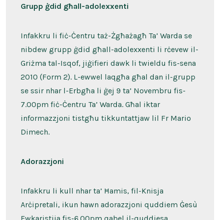
Grupp ġdid għall-adolexxenti
Infakkru li fiċ-Ċentru taż-Żgħażagħ Ta’ Warda se
nibdew grupp ġdid għall-adolexxenti li rċevew il-
Griżma tal-Isqof, jiġifieri dawk li twieldu fis-sena
2010 (Form 2). L-ewwel laqgħa għal dan il-grupp
se ssir nhar l-Erbgħa li ġej 9 ta’ Novembru fis-
7.00pm fiċ-Ċentru Ta’ Warda. Għal iktar
informazzjoni tistgħu tikkuntattjaw lil Fr Mario
Dimech.
Adorazzjoni
Infakkru li kull nhar ta’ Ħamis, fil-Knisja
Arċipretali, ikun hawn adorazzjoni quddiem Ġesù
Ewkaristija fis-6.00pm qabel il-quddiesa.