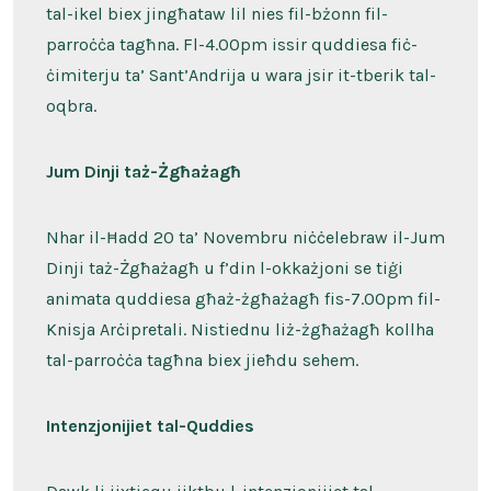
tal-ikel biex jingħataw lil nies fil-bżonn fil-
parroċċa tagħna. Fl-4.00pm issir quddiesa fiċ-
ċimiterju ta’ Sant’Andrija u wara jsir it-tberik tal-
oqbra.
Jum Dinji taż-Żgħażagħ
Nhar il-Ħadd 20 ta’ Novembru niċċelebraw il-Jum
Dinji taż-Żgħażagħ u f’din l-okkażjoni se tiġi
animata quddiesa għaż-żgħażagħ fis-7.00pm fil-
Knisja Arċipretali. Nistiednu liż-żgħażagħ kollha
tal-parroċċa tagħna biex jieħdu sehem.
Intenzjonijiet tal-Quddies