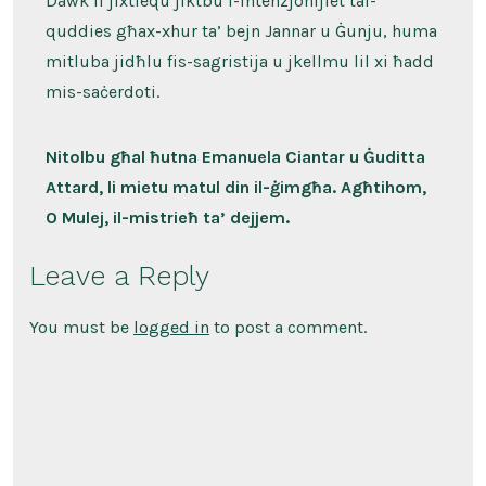
Dawk li jixtiequ jiktbu l-intenzjonijiet tal-
quddies għax-xhur ta’ bejn Jannar u Ġunju, huma
mitluba jidħlu fis-sagristija u jkellmu lil xi ħadd
mis-saċerdoti.
Nitolbu għal ħutna Emanuela Ciantar u Ġuditta
Attard, li mietu matul din il-ġimgħa. Agħtihom,
O Mulej, il-mistrieħ ta’ dejjem.
Leave a Reply
You must be
logged in
to post a comment.