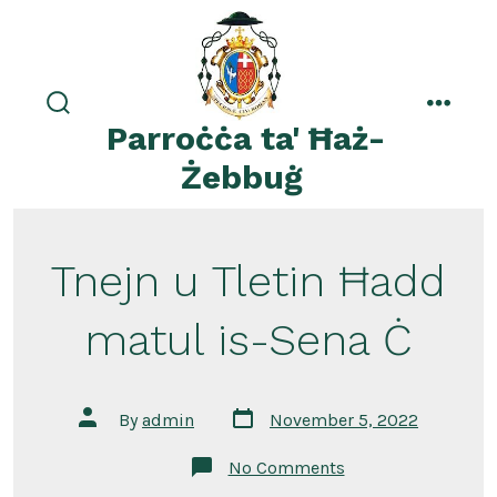
Skip
to
content
search
menu
Parroċċa ta' Ħaż-
toggle
Żebbuġ
Tnejn u Tletin Ħadd
matul is-Sena Ċ
Post
Post
By
admin
November 5, 2022
date
author
on
No Comments
Tnejn