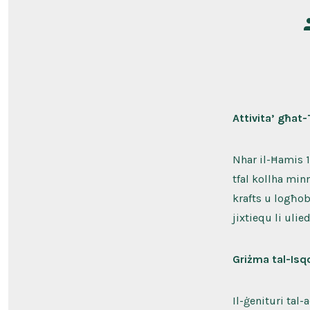
P
a
Attivita’ għat-
Nhar il-Ħamis 1
tfal kollha minn
krafts u logħob
jixtiequ li uli
Griżma tal-Isq
Il-ġenituri tal