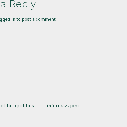
a Reply
gged in
to post a comment.
iet tal-quddies
informazzjoni