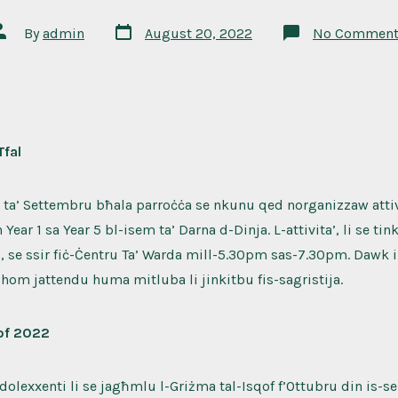
Post
ost
By
admin
August 20, 2022
No Comment
date
uthor
Tfal
 ta’ Settembru bħala parroċċa se nkunu qed norganizzaw attiv
 Year 1 sa Year 5 bl-isem ta’ Darna d-Dinja. L-attivita’, li se ti
, se ssir fiċ-Ċentru Ta’ Warda mill-5.30pm sas-7.30pm. Dawk il
edhom jattendu huma mitluba li jinkitbu fis-sagristija.
of 2022
-adolexxenti li se jagħmlu l-Griżma tal-Isqof f’Ottubru din is-