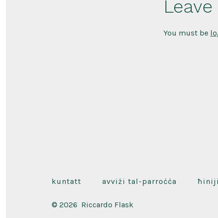
Leave 
You must be
lo
kuntatt
avviżi tal-parroċċa
ħinij
© 2026
Riccardo Flask