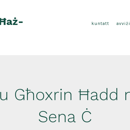
 Ħaż-
kuntatt
avviż
u Għoxrin Ħadd m
Sena Ċ