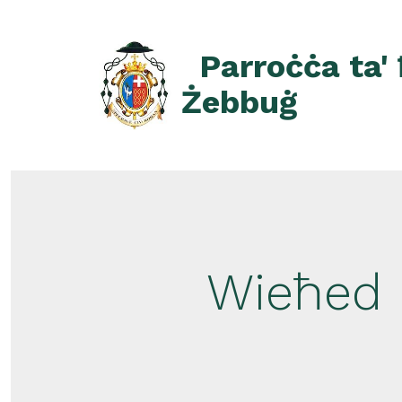
Skip
to
Parroċċa ta'
content
Żebbuġ
Wieħed 