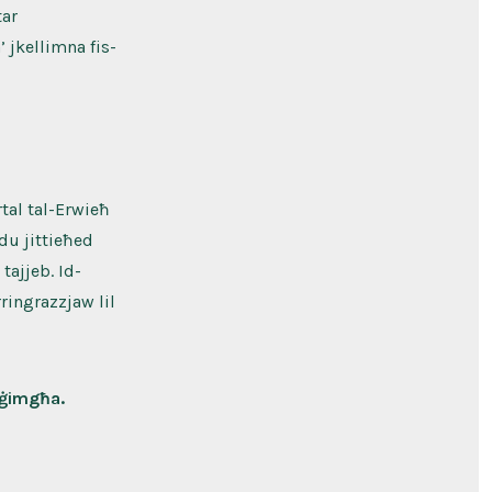
tar
 jkellimna fis-
tal tal-Erwieħ
ndu jittieħed
tajjeb. Id-
ringrazzjaw lil
l-ġimgħa.