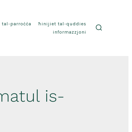
i tal-parroċċa
ħinijiet tal-quddies
informazzjoni
search
toggle
atul is-