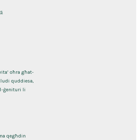
on
s
Wieħed
u
Għoxrin
Ħadd
matul
is-
Sena
Ċ
ita’ oħra għat-
nkludi quddiesa,
-ġenituri li
sena qegħdin