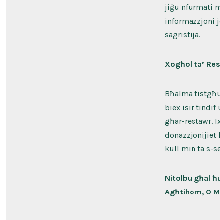
jiġu nfurmati m
informazzjoni j
sagristija.
Xogħol ta’ Res
Bħalma tistgħu 
biex isir tindif
għar-restawr. I
donazzjonijiet 
kull min ta s-
Nitolbu għal ħu
Agħtihom, O Mul