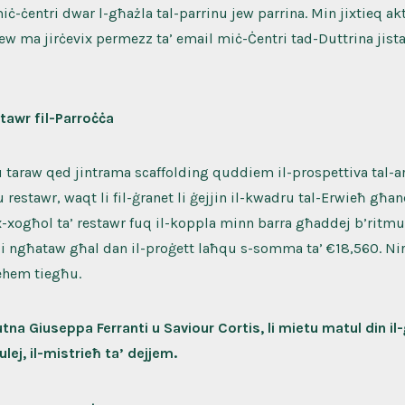
iċ-ċentri dwar l-għażla tal-parrinu jew parrina. Min jixtieq ak
ew ma jirċevix permezz ta’ email miċ-Ċentri tad-Duttrina jista’
tawr fil-Parroċċa
taraw qed jintrama scaffolding quddiem il-prospettiva tal-ar
 u restawr, waqt li fil-ġranet li ġejjin il-kwadru tal-Erwieħ għa
x-xogħol ta’ restawr fuq il-koppla minn barra għaddej b’ritmu 
li ngħataw għal dan il-proġett laħqu s-somma ta’ €18,560. Nir
sehem tiegħu.
tna Giuseppa Ferranti u Saviour Cortis, li mietu matul din i
ej, il-mistrieħ ta’ dejjem.