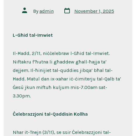
Post
Post
By
admin
November 1, 2025
date
author
L-Għid tal-Imwiet
Il-Ħadd, 2/11, niċċelebraw l-Għid tal-Imwiet.
Niftakru f’ħutna li għaddew għall-ħajja ta’
dejjem. Il-ħinijiet tal-quddies jibqa’ bħal tal-
Ħadd. Matul dan ix-xahar iċ-ċimiterju tal-Qalb ta’
Ġesù jkun miftuħ kuljum mis-7.00am sat-
3.30pm.
Ċelebrazzjoni tal-Qaddisin Kollha
Nhar it-Tnejn (3/11), se ssir Ċelebrazzjoni tal-