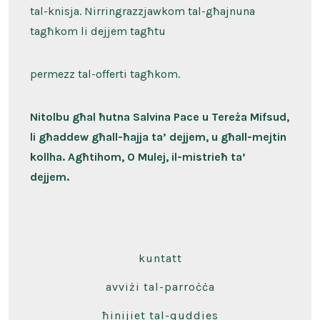
tal-knisja. Nirringrazzjawkom tal-għajnuna
tagħkom li dejjem tagħtu
permezz tal-offerti tagħkom.
Nitolbu għal ħutna Salvina Pace u Tereża Mifsud,
li għaddew għall-ħajja ta’ dejjem, u għall-mejtin
kollha. Agħtihom, O Mulej, il-mistrieħ ta’
dejjem.
kuntatt
avviżi tal-parroċċa
ħinijiet tal-quddies