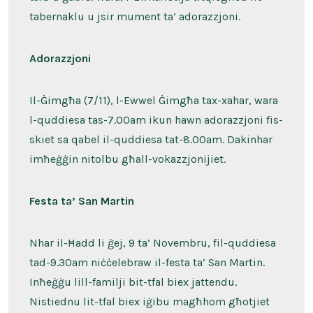
tabernaklu u jsir mument ta’ adorazzjoni.
Adorazzjoni
Il-Ġimgħa (7/11), l-Ewwel Ġimgħa tax-xahar, wara
l-quddiesa tas-7.00am ikun hawn adorazzjoni fis-
skiet sa qabel il-quddiesa tat-8.00am. Dakinhar
imħeġġin nitolbu għall-vokazzjonijiet.
Festa ta’ San Martin
Nhar il-Ħadd li ġej, 9 ta’ Novembru, fil-quddiesa
tad-9.30am niċċelebraw il-festa ta’ San Martin.
Inħeġġu lill-familji bit-tfal biex jattendu.
Nistiednu lit-tfal biex iġibu magħhom għotjiet