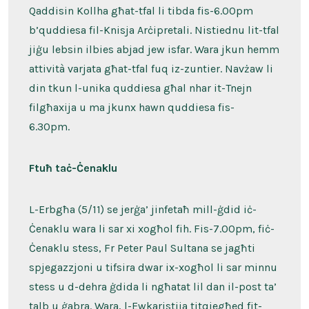
Qaddisin Kollha għat-tfal li tibda fis-6.00pm
b’quddiesa fil-Knisja Arċipretali. Nistiednu lit-tfal
jiġu lebsin ilbies abjad jew isfar. Wara jkun hemm
attività varjata għat-tfal fuq iz-zuntier. Navżaw li
din tkun l-unika quddiesa għal nhar it-Tnejn
filgħaxija u ma jkunx hawn quddiesa fis-
6.30pm.
Ftuħ taċ-Ċenaklu
L-Erbgħa (5/11) se jerġa’ jinfetaħ mill-ġdid iċ-
Ċenaklu wara li sar xi xogħol fih. Fis-7.00pm, fiċ-
Ċenaklu stess, Fr Peter Paul Sultana se jagħti
spjegazzjoni u tifsira dwar ix-xogħol li sar minnu
stess u d-dehra ġdida li ngħatat lil dan il-post ta’
talb u ġabra. Wara, l-Ewkaristija titqiegħed fit-