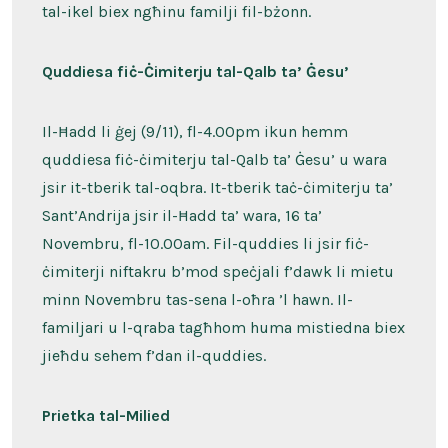
tal-ikel biex ngħinu familji fil-bżonn.
Quddiesa fiċ-Ċimiterju tal-Qalb ta’ Ġesu’
Il-Ħadd li ġej (9/11), fl-4.00pm ikun hemm
quddiesa fiċ-ċimiterju tal-Qalb ta’ Ġesu’ u wara
jsir it-tberik tal-oqbra. It-tberik taċ-ċimiterju ta’
Sant’Andrija jsir il-Ħadd ta’ wara, 16 ta’
Novembru, fl-10.00am. Fil-quddies li jsir fiċ-
ċimiterji niftakru b’mod speċjali f’dawk li mietu
minn Novembru tas-sena l-oħra ’l hawn. Il-
familjari u l-qraba tagħhom huma mistiedna biex
jieħdu sehem f’dan il-quddies.
Prietka tal-Milied