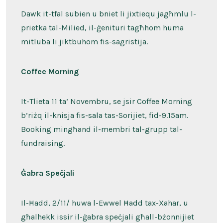
Dawk it-tfal subien u bniet li jixtiequ jagħmlu l-
prietka tal-Milied, il-ġenituri tagħhom huma
mitluba li jiktbuhom fis-sagristija.
Coffee Morning
It-Tlieta 11 ta’ Novembru, se jsir Coffee Morning
b’riżq il-knisja fis-sala tas-Sorijiet, fid-9.15am.
Booking mingħand il-membri tal-grupp tal-
fundraising.
Ġabra Speċjali
Il-Ħadd, 2/11/ huwa l-Ewwel Ħadd tax-Xahar, u
għalhekk issir il-ġabra speċjali għall-bżonnijiet