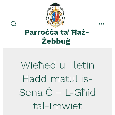
Skip
to
content
search
menu
Parroċċa ta' Ħaż-
toggle
Żebbuġ
Wieħed u Tletin
Ħadd matul is-
Sena Ċ – L-Għid
tal-Imwiet